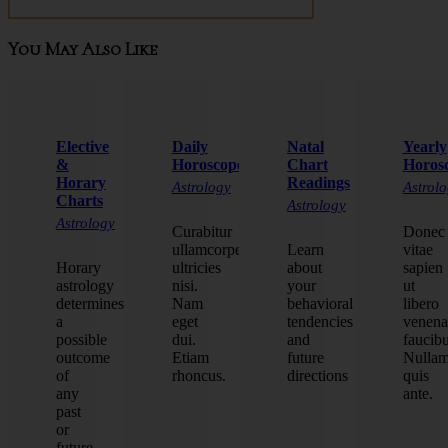
You May Also Like
Elective
Daily
Natal
Yearly
&
Horoscope
Chart
Horos
Horary
Readings
Astrology
Astrol
Charts
Astrology
Astrology
Curabitur
Donec
ullamcorper
Learn
vitae
Horary
ultricies
about
sapien
astrology
nisi.
your
ut
determines
Nam
behavioral
libero
a
eget
tendencies
venena
possible
dui.
and
faucibu
outcome
Etiam
future
Nulla
of
rhoncus.
directions
quis
any
ante.
past
or
future