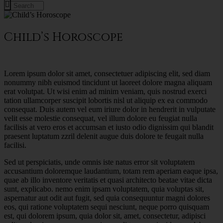
Child’s Horoscope
Lorem ipsum dolor sit amet, consectetuer adipiscing elit, sed diam
nonummy nibh euismod tincidunt ut laoreet dolore magna aliquam
erat volutpat. Ut wisi enim ad minim veniam, quis nostrud exerci
tation ullamcorper suscipit lobortis nisl ut aliquip ex ea commodo
consequat. Duis autem vel eum iriure dolor in hendrerit in vulputate
velit esse molestie consequat, vel illum dolore eu feugiat nulla
facilisis at vero eros et accumsan et iusto odio dignissim qui blandit
praesent luptatum zzril delenit augue duis dolore te feugait nulla
facilisi.
Sed ut perspiciatis, unde omnis iste natus error sit voluptatem
accusantium doloremque laudantium, totam rem aperiam eaque ipsa,
quae ab illo inventore veritatis et quasi architecto beatae vitae dicta
sunt, explicabo. nemo enim ipsam voluptatem, quia voluptas sit,
aspernatur aut odit aut fugit, sed quia consequuntur magni dolores
eos, qui ratione voluptatem sequi nesciunt, neque porro quisquam
est, qui dolorem ipsum, quia dolor sit, amet, consectetur, adipisci