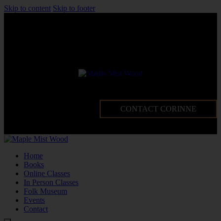
Skip to content
Skip to footer
CONTACT CORINNE
Home
Books
Online Classes
In Person Classes
Folk Museum
Events
Contact