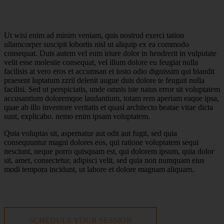
Ut wisi enim ad minim veniam, quis nostrud exerci tation
ullamcorper suscipit lobortis nisl ut aliquip ex ea commodo
consequat. Duis autem vel eum iriure dolor in hendrerit in vulputate
velit esse molestie consequat, vel illum dolore eu feugiat nulla
facilisis at vero eros et accumsan et iusto odio dignissim qui blandit
praesent luptatum zzril delenit augue duis dolore te feugait nulla
facilisi. Sed ut perspiciatis, unde omnis iste natus error sit voluptatem
accusantium doloremque laudantium, totam rem aperiam eaque ipsa,
quae ab illo inventore veritatis et quasi architecto beatae vitae dicta
sunt, explicabo. nemo enim ipsam voluptatem.
Quia voluptas sit, aspernatur aut odit aut fugit, sed quia
consequuntur magni dolores eos, qui ratione voluptatem sequi
nesciunt, neque porro quisquam est, qui dolorem ipsum, quia dolor
sit, amet, consectetur, adipisci velit, sed quia non numquam eius
modi tempora incidunt, ut labore et dolore magnam aliquam.
SCHEDULE YOUR SESSION