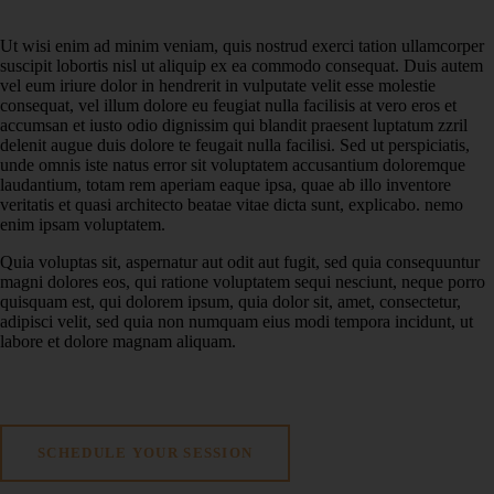
Ut wisi enim ad minim veniam, quis nostrud exerci tation ullamcorper
suscipit lobortis nisl ut aliquip ex ea commodo consequat. Duis autem
vel eum iriure dolor in hendrerit in vulputate velit esse molestie
consequat, vel illum dolore eu feugiat nulla facilisis at vero eros et
accumsan et iusto odio dignissim qui blandit praesent luptatum zzril
delenit augue duis dolore te feugait nulla facilisi. Sed ut perspiciatis,
unde omnis iste natus error sit voluptatem accusantium doloremque
laudantium, totam rem aperiam eaque ipsa, quae ab illo inventore
veritatis et quasi architecto beatae vitae dicta sunt, explicabo. nemo
enim ipsam voluptatem.
Quia voluptas sit, aspernatur aut odit aut fugit, sed quia consequuntur
magni dolores eos, qui ratione voluptatem sequi nesciunt, neque porro
quisquam est, qui dolorem ipsum, quia dolor sit, amet, consectetur,
adipisci velit, sed quia non numquam eius modi tempora incidunt, ut
labore et dolore magnam aliquam.
SCHEDULE YOUR SESSION