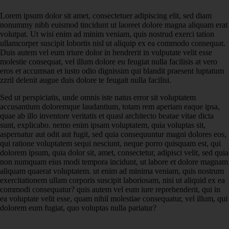
Lorem ipsum dolor sit amet, consectetuer adipiscing elit, sed diam
nonummy nibh euismod tincidunt ut laoreet dolore magna aliquam erat
volutpat. Ut wisi enim ad minim veniam, quis nostrud exerci tation
ullamcorper suscipit lobortis nisl ut aliquip ex ea commodo consequat.
Duis autem vel eum iriure dolor in hendrerit in vulputate velit esse
molestie consequat, vel illum dolore eu feugiat nulla facilisis at vero
eros et accumsan et iusto odio dignissim qui blandit praesent luptatum
zzril delenit augue duis dolore te feugait nulla facilisi.
Sed ut perspiciatis, unde omnis iste natus error sit voluptatem
accusantium doloremque laudantium, totam rem aperiam eaque ipsa,
quae ab illo inventore veritatis et quasi architecto beatae vitae dicta
sunt, explicabo. nemo enim ipsam voluptatem, quia voluptas sit,
aspernatur aut odit aut fugit, sed quia consequuntur magni dolores eos,
qui ratione voluptatem sequi nesciunt, neque porro quisquam est, qui
dolorem ipsum, quia dolor sit, amet, consectetur, adipisci velit, sed quia
non numquam eius modi tempora incidunt, ut labore et dolore magnam
aliquam quaerat voluptatem. ut enim ad minima veniam, quis nostrum
exercitationem ullam corporis suscipit laboriosam, nisi ut aliquid ex ea
commodi consequatur? quis autem vel eum iure reprehenderit, qui in
ea voluptate velit esse, quam nihil molestiae consequatur, vel illum, qui
dolorem eum fugiat, quo voluptas nulla pariatur?