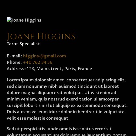
Joane Higgins
Tarot Specialist
E-mail:
higgins@gmail.com
Phone:
+40 762 34 56
Address:
123, Main street, Paris, France
Lorem ipsum dolor sit amet, consectetuer adipiscing elit,
sed diam nonummy nibh euismod tincidunt ut laoreet
dolore magna aliquam erat volutpat. Ut wisi enim ad
minim veniam, quis nostrud exerci tation ullamcorper
suscipit lobortis nisl ut aliquip ex ea commodo consequat.
Duis autem vel eum iriure dolor in hendrerit in vulputate
velit esse molestie consequat.
Sed ut perspiciatis, unde omnis iste natus error sit
voluptatem accusantium doloremque laudantium, totam